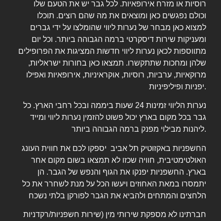
רוסיות או מזרח אירופאיות. לכל גבר יש את הטעם שלו
וכולם נפגשים כאן ומוצאים את מה שהם רוצים. תוכלו
למצוא כאן מבחר של נערות ליווי שהומלצו על ידי גברים
ומעניקות שירות דיסקרטי ברמה הגבוהה ביותר. וכל יום
מתווספות לכאן נערות ליווי חדשות המציגות את הפרופילים
שלהן ומחכות שתתקשרו. תמצאו כאן בחורות ישראליות,
מרוקאיות, ערביות, רוסיות, אוקראיניות, אירופאיות ואפילו
יפניות ופיליפיניות.
נערות הליווי זמינות 24 שעות ביממה ובכל רחבי הארץ. כל
גבר בכל מקום בארץ יכול פשוט להזמין נערות ליווי ומייד
ליהנות מבילוי מפנק ברמה הגבוהה ביותר.
החשפניות באקזוטיק תל אביב יספקו לכם את חווית העונג
האולטימטיבית, חוויה שכזו לא תמצאו בשום מקום אחר
בארץ. החשפניות יפנקו את הגוף והנפש של הגבר. הן
יתמסרו במאת האחוזים ויעשו הכל על מנת לשחרר את כל
הלחצים והמתחים ולהביא את הגבר לפורקן בלתי נשכח
חברתינו לא מספקת שירותי מין (שירות חשפניות/רקדניות