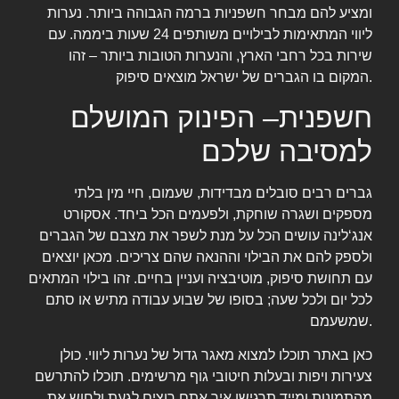
ומציע להם מבחר חשפניות ברמה הגבוהה ביותר. נערות
ליווי המתאימות לבילויים משותפים 24 שעות ביממה. עם
שירות בכל רחבי הארץ, והנערות הטובות ביותר – זהו
המקום בו הגברים של ישראל מוצאים סיפוק.
חשפנית– הפינוק המושלם
למסיבה שלכם
גברים רבים סובלים מבדידות, שעמום, חיי מין בלתי
מספקים ושגרה שוחקת, ולפעמים הכל ביחד. אסקורט
אנג‘לינה עושים הכל על מנת לשפר את מצבם של הגברים
ולספק להם את הבילוי וההנאה שהם צריכים. מכאן יוצאים
עם תחושת סיפוק, מוטיבציה ועניין בחיים. זהו בילוי המתאים
לכל יום ולכל שעה; בסופו של שבוע עבודה מתיש או סתם
שמשעמם.
כאן באתר תוכלו למצוא מאגר גדול של נערות ליווי. כולן
צעירות ויפות ובעלות חיטובי גוף מרשימים. תוכלו להתרשם
מהתמונות ומייד תרגישו איך אתם רוצים לגעת ולחוש את