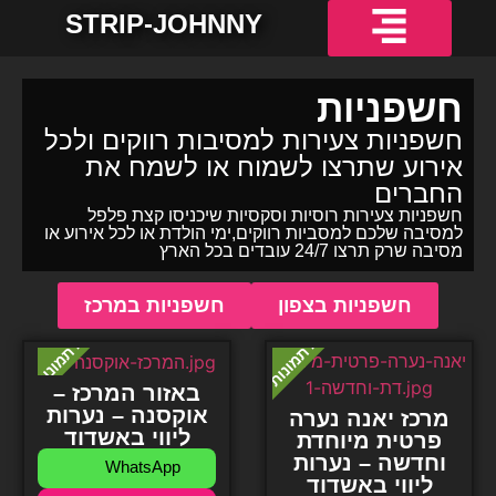
STRIP-JOHNNY
חשפניות למסיבת רווקים
חשפניות באשדוד
חשפניות באילת
חשפניות בחיפה
חשפניות בירושלים
חשפניות בתל אביב והמרכז
חשפניות בקריות והצפון
חשפניות
חשפניות צעירות למסיבות רווקים ולכל
אירוע שתרצו לשמוח או לשמח את
החברים
חשפניות צעירות רוסיות וסקסיות שיכניסו קצת פלפל
למסיבה שלכם למסביות רווקים,ימי הולדת או לכל אירוע או
מסיבה שרק תרצו 24/7 עובדים בכל הארץ
חשפניות בצפון
חשפניות במרכז
באזור המרכז –
אוקסנה – נערות
מרכז יאנה נערה
ליווי באשדוד
פרטית מיוחדת
וחדשה – נערות
WhatsApp
ליווי באשדוד