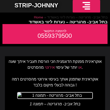
STRIP-JOHNNY
חשפניות למסיבת רווקים
חשפניות באשדוד
חשפניות באילת
חשפניות בחיפה
חשפניות בירושלים
חשפניות בתל אביב והמרכז
חשפניות בקריות והצפון
בתל אביב- מרגריטה – נערות ליווי באשדוד
»
Home
בתל אביב- מרגריטה – נערות ליווי באשדוד
0559379500
אוקראינית מפנקת הדוגמנית הכי הורסת תעביר איתך שעה
מהסרטים.
או
יותר של עיסוי
אירוטי
אוקראינית שתפנק אותך בעיסוי אירוטי מהסרטים רמה
גבוהה לבעלי מיקום בלבד !
בתל אביב- מרגריטה – תמונה 1