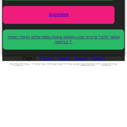
0542938000
שלום הגעתי מאתר https://strip-johnny.com אפשר לקבל פרטים
בבקשה ?.
Page
1
Page
2
Page
3
Page
4
Page
5
עליון.
נערות
ליווי במרכז
. דירות
דיסקרטיות בבאר
שבע או נערות ליווי בבאר שבע לביתך. צפון ישראל רוזי – נערות
ליווי בגליל