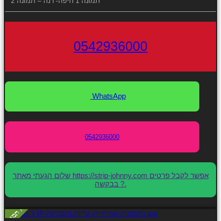
תמונה 1 חיפה- רנה – תמונה 2
0542936000
WhatsApp
0542936000
שלום הגעתי מאתר https://strip-johnny.com אפשר לקבל פרטים
בבקשה ?.