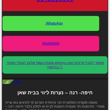
WhatsApp
0542936000
שלום הגעתי מאתר https://strip-johnny.com אפשר לקבל פרטים
בבקשה ?.
חיפה- רנה – נערות ליווי בבית שאן
מעסה סקסית המלאכית הכי מיוחדת תגרום לך להרגיש כמו שייח
סעודי. הזדמנות חד פעמית הזמנות לבית או למלון בלבד חיפה- רנה –